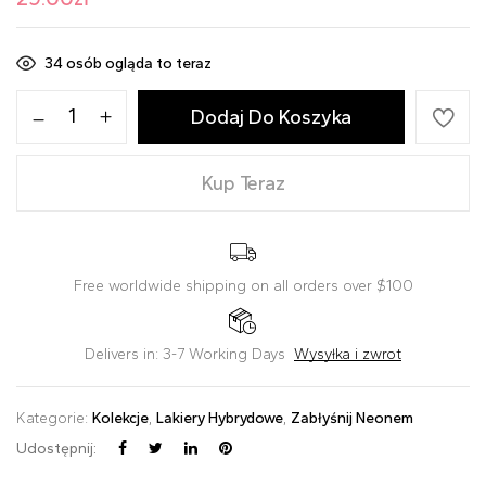
34
osób ogląda to teraz
Dodaj Do Koszyka
Kup Teraz
Free worldwide shipping on all orders over $100
Delivers in: 3-7 Working Days
Wysyłka i zwrot
Kategorie:
Kolekcje
,
Lakiery Hybrydowe
,
Zabłyśnij Neonem
Udostępnij: