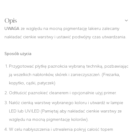
Opis
UWAGA
ze względu na mocną pigmentację lakieru zalecamy
nakładać cienkie warstwy i ustawić podwójny czas utwardzania.
Sposób użycia
Przygotować płytkę paznokcia wybraną techniką, pozbawiając
ją wszelkich nabłonków, skórek i zanieczyszczeń. (Frezarka,
kopytko, cążki, patyczek)
Odtłuścić paznokieć cleanerem i opcjonalnie użyj primer.
Nałóż cienką warstwę wybranego koloru i utwardź w lampie
LED lub UV/LED (Pamiętaj aby nakładać cienkie warstwy ze
względu na mocną pigmentację kolorów).
W celu nabłyszczenia i utrwalenia pokryj całość topem