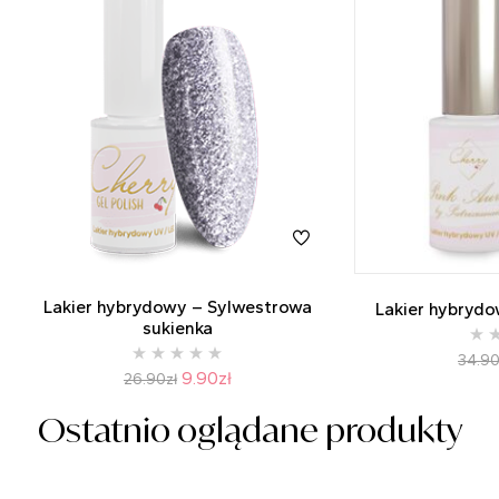
Lakier hybrydowy – Sylwestrowa
Lakier hybryd
sukienka
34.9
9.90
zł
26.90
zł
Ostatnio oglądane produkty